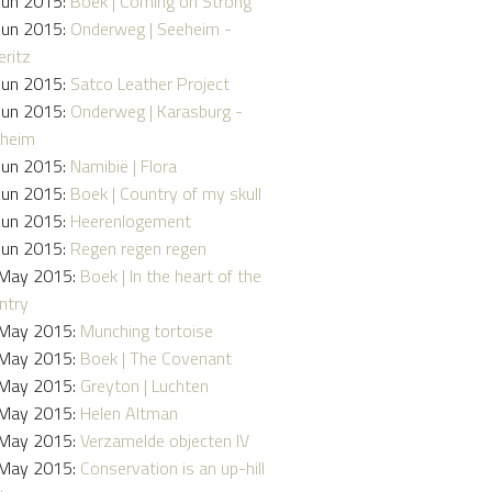
Jun 2015:
Boek | Coming on Strong
Jun 2015:
Onderweg | Seeheim -
eritz
Jun 2015:
Satco Leather Project
Jun 2015:
Onderweg | Karasburg -
heim
Jun 2015:
Namibië | Flora
Jun 2015:
Boek | Country of my skull
Jun 2015:
Heerenlogement
Jun 2015:
Regen regen regen
May 2015:
Boek | In the heart of the
ntry
May 2015:
Munching tortoise
May 2015:
Boek | The Covenant
May 2015:
Greyton | Luchten
May 2015:
Helen Altman
May 2015:
Verzamelde objecten IV
May 2015:
Conservation is an up-hill