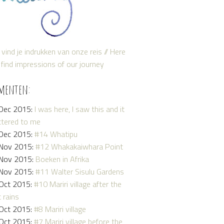
 vind je indrukken van onze reis // Here
find impressions of our journey
menten:
Dec 2015:
I was here, I saw this and it
tered to me
Dec 2015:
#14 Whatipu
Nov 2015:
#12 Whakakaiwhara Point
Nov 2015:
Boeken in Afrika
Nov 2015:
#11 Walter Sisulu Gardens
Oct 2015:
#10 Mariri village after the
t rains
Oct 2015:
#8 Mariri village
Oct 2015:
#7 Mariri village before the