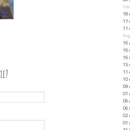
Sav
18 
17 
17 
Ang
Share
16 
16 
16 
15 
ie?
11 
10 
09 
07 
06 
06 
02 
01 
31 