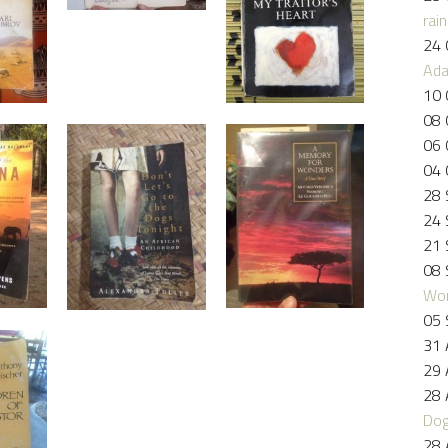
rai
24 
Ad
10 
08 
06 
04 
28 
24 
21 
08 
Wo
05 
31 
29 
28 
Dog
28 