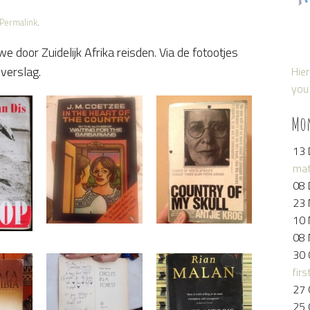
Permalink
.
.
Permalink
Written by Willemijn on 10 Nov 2015.
l we door Zuidelijk Afrika reisden. Via de fotootjes
le we travelled through Southern Africa. When you
sverslag.
click on the book, you get to read how I liked it.
Hier
you 
Mo
13 
mat
08 
23 
10 
08 
30 
firs
27 
25 