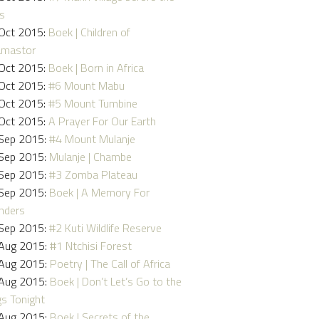
ns
Oct 2015:
Boek | Children of
amastor
Oct 2015:
Boek | Born in Africa
Oct 2015:
#6 Mount Mabu
Oct 2015:
#5 Mount Tumbine
Oct 2015:
A Prayer For Our Earth
Sep 2015:
#4 Mount Mulanje
Sep 2015:
Mulanje | Chambe
Sep 2015:
#3 Zomba Plateau
Sep 2015:
Boek | A Memory For
nders
Sep 2015:
#2 Kuti Wildlife Reserve
Aug 2015:
#1 Ntchisi Forest
Aug 2015:
Poetry | The Call of Africa
Aug 2015:
Boek | Don’t Let’s Go to the
s Tonight
Aug 2015:
Boek | Secrets of the