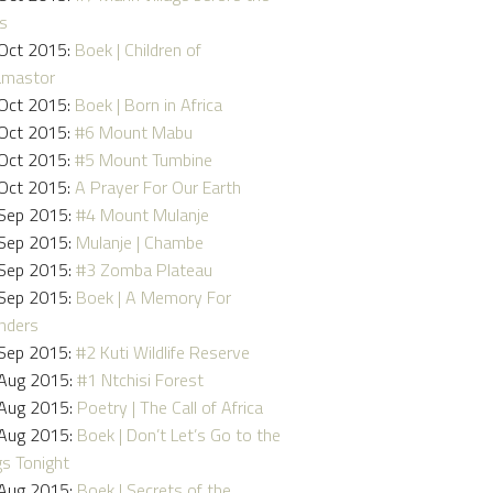
ns
Oct 2015:
Boek | Children of
amastor
Oct 2015:
Boek | Born in Africa
Oct 2015:
#6 Mount Mabu
Oct 2015:
#5 Mount Tumbine
Oct 2015:
A Prayer For Our Earth
Sep 2015:
#4 Mount Mulanje
Sep 2015:
Mulanje | Chambe
Sep 2015:
#3 Zomba Plateau
Sep 2015:
Boek | A Memory For
nders
Sep 2015:
#2 Kuti Wildlife Reserve
Aug 2015:
#1 Ntchisi Forest
Aug 2015:
Poetry | The Call of Africa
Aug 2015:
Boek | Don’t Let’s Go to the
s Tonight
Aug 2015:
Boek | Secrets of the