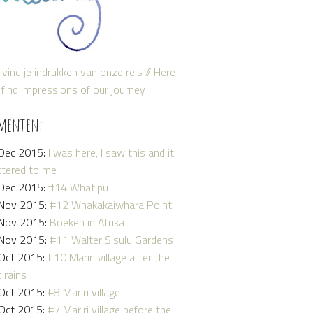
 vind je indrukken van onze reis // Here
find impressions of our journey
menten:
Dec 2015:
I was here, I saw this and it
tered to me
Dec 2015:
#14 Whatipu
Nov 2015:
#12 Whakakaiwhara Point
Nov 2015:
Boeken in Afrika
Nov 2015:
#11 Walter Sisulu Gardens
Oct 2015:
#10 Mariri village after the
t rains
Oct 2015:
#8 Mariri village
Oct 2015:
#7 Mariri village before the