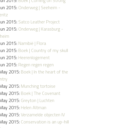
Jun 2015:
Boek | Coming on Strong
Jun 2015:
Onderweg | Seeheim -
eritz
Jun 2015:
Satco Leather Project
Jun 2015:
Onderweg | Karasburg -
heim
Jun 2015:
Namibië | Flora
Jun 2015:
Boek | Country of my skull
Jun 2015:
Heerenlogement
Jun 2015:
Regen regen regen
May 2015:
Boek | In the heart of the
ntry
May 2015:
Munching tortoise
May 2015:
Boek | The Covenant
May 2015:
Greyton | Luchten
May 2015:
Helen Altman
May 2015:
Verzamelde objecten IV
May 2015:
Conservation is an up-hill