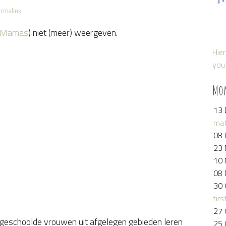
rmalink
.
ar Mamas
) niet (meer) weergeven.
Hier
you 
Mo
13 
mat
08 
23 
10 
08 
30 
firs
27 
ngeschoolde vrouwen uit afgelegen gebieden leren
25 