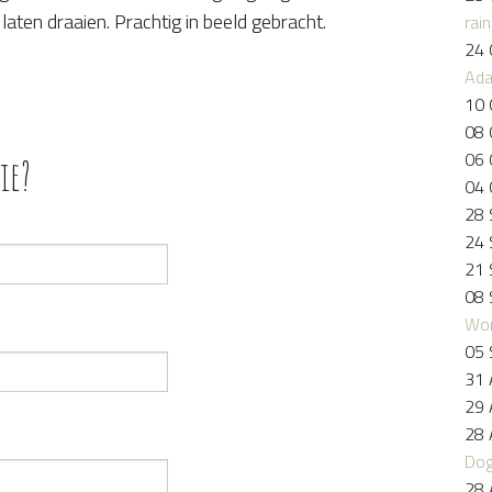
aten draaien. Prachtig in beeld gebracht.
rai
24 
Ad
10 
08 
06 
ie?
04 
28 
24 
21 
08 
Wo
05 
31 
29 
28 
Dog
28 