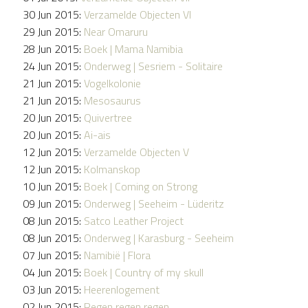
30 Jun 2015:
Verzamelde Objecten VI
29 Jun 2015:
Near Omaruru
28 Jun 2015:
Boek | Mama Namibia
24 Jun 2015:
Onderweg | Sesriem - Solitaire
21 Jun 2015:
Vogelkolonie
21 Jun 2015:
Mesosaurus
20 Jun 2015:
Quivertree
20 Jun 2015:
Ai-ais
12 Jun 2015:
Verzamelde Objecten V
12 Jun 2015:
Kolmanskop
10 Jun 2015:
Boek | Coming on Strong
09 Jun 2015:
Onderweg | Seeheim - Lüderitz
08 Jun 2015:
Satco Leather Project
08 Jun 2015:
Onderweg | Karasburg - Seeheim
07 Jun 2015:
Namibië | Flora
04 Jun 2015:
Boek | Country of my skull
03 Jun 2015:
Heerenlogement
02 Jun 2015:
Regen regen regen