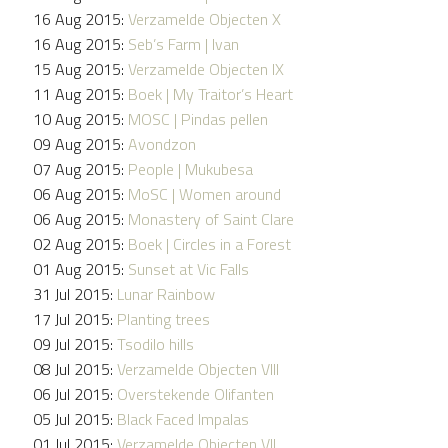
16 Aug 2015:
Verzamelde Objecten X
16 Aug 2015:
Seb’s Farm | Ivan
15 Aug 2015:
Verzamelde Objecten IX
11 Aug 2015:
Boek | My Traitor’s Heart
10 Aug 2015:
MOSC | Pindas pellen
09 Aug 2015:
Avondzon
07 Aug 2015:
People | Mukubesa
06 Aug 2015:
MoSC | Women around
06 Aug 2015:
Monastery of Saint Clare
02 Aug 2015:
Boek | Circles in a Forest
01 Aug 2015:
Sunset at Vic Falls
31 Jul 2015:
Lunar Rainbow
17 Jul 2015:
Planting trees
09 Jul 2015:
Tsodilo hills
08 Jul 2015:
Verzamelde Objecten VIII
06 Jul 2015:
Overstekende Olifanten
05 Jul 2015:
Black Faced Impalas
01 Jul 2015:
Verzamelde Objecten VII