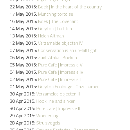
22 May 2015:
Boek | In the heart of the country
17 May 2015:
Munching tortoise
16 May 2015:
Boek | The Covenant
14 May 2015:
Greyton | Luchten
13 May 2015:
Helen Altman
12 May 2015:
Verzamelde objecten IV
07 May 2015:
Conservation is an up-hill fight
06 May 2015:
Zuid-Afrika | Boeken
05 May 2015:
Pure Cafe | Impressie V
04 May 2015:
Pure Cafe | Impressie IV
02 May 2015:
Pure Cafe | Impressie III
01 May 2015:
Greyton Ecolodge | Onze kamer
30 Apr 2015:
Verzamelde objecten III
30 Apr 2015:
Hook line and sinker
30 Apr 2015:
Pure Cafe | Impressie II
29 Apr 2015:
Wonderbag
28 Apr 2015:
Struisvogels
25 Apr 2015:
Greyton Ecolodge | Zonsopgang