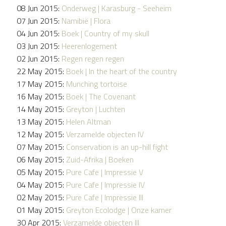
08 Jun 2015:
Onderweg | Karasburg - Seeheim
07 Jun 2015:
Namibië | Flora
04 Jun 2015:
Boek | Country of my skull
03 Jun 2015:
Heerenlogement
02 Jun 2015:
Regen regen regen
22 May 2015:
Boek | In the heart of the country
17 May 2015:
Munching tortoise
16 May 2015:
Boek | The Covenant
14 May 2015:
Greyton | Luchten
13 May 2015:
Helen Altman
12 May 2015:
Verzamelde objecten IV
07 May 2015:
Conservation is an up-hill fight
06 May 2015:
Zuid-Afrika | Boeken
05 May 2015:
Pure Cafe | Impressie V
04 May 2015:
Pure Cafe | Impressie IV
02 May 2015:
Pure Cafe | Impressie III
01 May 2015:
Greyton Ecolodge | Onze kamer
30 Apr 2015:
Verzamelde objecten III