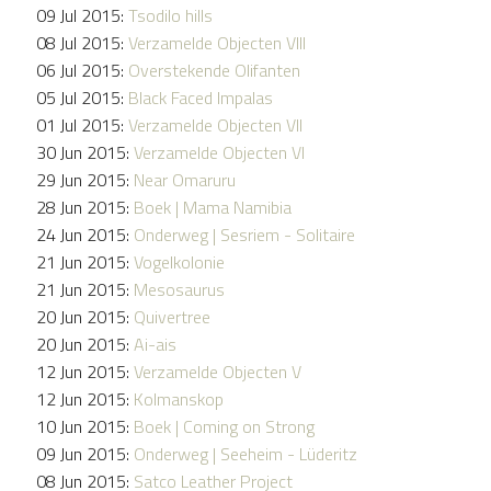
09 Jul 2015:
Tsodilo hills
08 Jul 2015:
Verzamelde Objecten VIII
06 Jul 2015:
Overstekende Olifanten
05 Jul 2015:
Black Faced Impalas
01 Jul 2015:
Verzamelde Objecten VII
30 Jun 2015:
Verzamelde Objecten VI
29 Jun 2015:
Near Omaruru
28 Jun 2015:
Boek | Mama Namibia
24 Jun 2015:
Onderweg | Sesriem - Solitaire
21 Jun 2015:
Vogelkolonie
21 Jun 2015:
Mesosaurus
20 Jun 2015:
Quivertree
20 Jun 2015:
Ai-ais
12 Jun 2015:
Verzamelde Objecten V
12 Jun 2015:
Kolmanskop
10 Jun 2015:
Boek | Coming on Strong
09 Jun 2015:
Onderweg | Seeheim - Lüderitz
08 Jun 2015:
Satco Leather Project