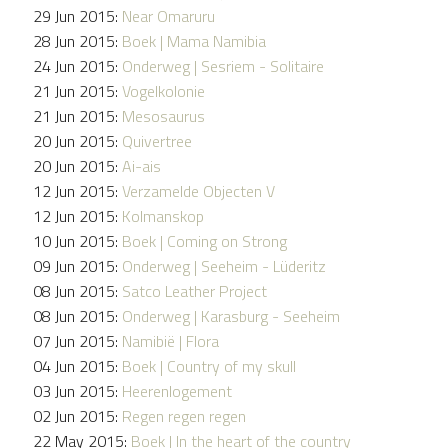
29 Jun 2015:
Near Omaruru
28 Jun 2015:
Boek | Mama Namibia
24 Jun 2015:
Onderweg | Sesriem - Solitaire
21 Jun 2015:
Vogelkolonie
21 Jun 2015:
Mesosaurus
20 Jun 2015:
Quivertree
20 Jun 2015:
Ai-ais
12 Jun 2015:
Verzamelde Objecten V
12 Jun 2015:
Kolmanskop
10 Jun 2015:
Boek | Coming on Strong
09 Jun 2015:
Onderweg | Seeheim - Lüderitz
08 Jun 2015:
Satco Leather Project
08 Jun 2015:
Onderweg | Karasburg - Seeheim
07 Jun 2015:
Namibië | Flora
04 Jun 2015:
Boek | Country of my skull
03 Jun 2015:
Heerenlogement
02 Jun 2015:
Regen regen regen
22 May 2015:
Boek | In the heart of the country