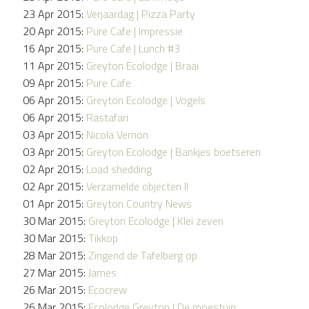
23 Apr 2015:
Verjaardag | Pizza Party
20 Apr 2015:
Pure Cafe | Impressie
16 Apr 2015:
Pure Cafe | Lunch #3
11 Apr 2015:
Greyton Ecolodge | Braai
09 Apr 2015:
Pure Cafe
06 Apr 2015:
Greyton Ecolodge | Vogels
06 Apr 2015:
Rastafari
03 Apr 2015:
Nicola Vernon
03 Apr 2015:
Greyton Ecolodge | Bankjes boetseren
02 Apr 2015:
Load shedding
02 Apr 2015:
Verzamelde objecten II
01 Apr 2015:
Greyton Country News
30 Mar 2015:
Greyton Ecolodge | Klei zeven
30 Mar 2015:
Tikkop
28 Mar 2015:
Zingend de Tafelberg op
27 Mar 2015:
James
26 Mar 2015:
Ecocrew
26 Mar 2015:
Ecolodge Greyton | De moestuin