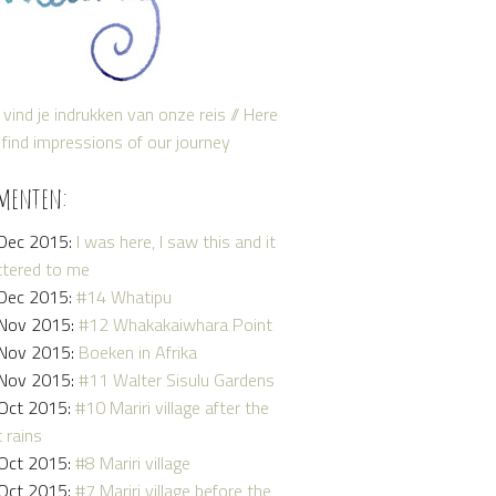
 vind je indrukken van onze reis // Here
find impressions of our journey
menten:
Dec 2015:
I was here, I saw this and it
tered to me
Dec 2015:
#14 Whatipu
Nov 2015:
#12 Whakakaiwhara Point
Nov 2015:
Boeken in Afrika
Nov 2015:
#11 Walter Sisulu Gardens
Oct 2015:
#10 Mariri village after the
t rains
Oct 2015:
#8 Mariri village
Oct 2015:
#7 Mariri village before the