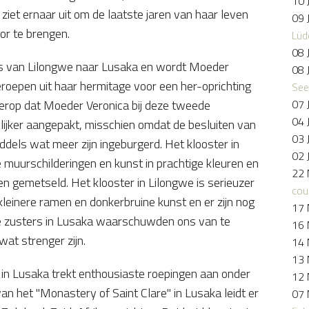
10 
e ziet ernaar uit om de laatste jaren van haar leven
09 
or te brengen.
Lüd
08 
rs van Lilongwe naar Lusaka en wordt Moeder
08 
eroepen uit haar hermitage voor een her-oprichting
See
07 
kt erop dat Moeder Veronica bij deze tweede
04 
rolijker aangepakt, misschien omdat de besluiten van
03 
ddels wat meer zijn ingeburgerd. Het klooster in
02 
 muurschilderingen en kunst in prachtige kleuren en
22 
n gemetseld. Het klooster in Lilongwe is serieuzer
cou
kleinere ramen en donkerbruine kunst en er zijn nog
17 
e zusters in Lusaka waarschuwden ons van te
16 
wat strenger zijn.
14 
13 
in Lusaka trekt enthousiaste roepingen aan onder
12 
an het "Monastery of Saint Clare" in Lusaka leidt er
07 