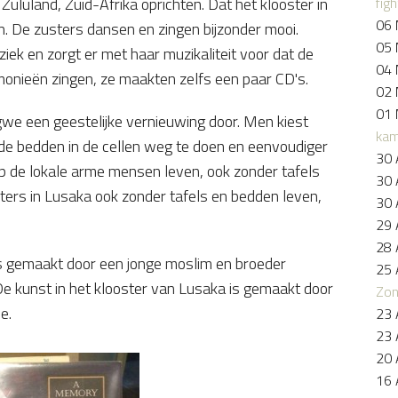
figh
n Zululand, Zuid-Afrika oprichten. Dat het klooster in
06 
en. De zusters dansen en zingen bijzonder mooi.
05 
iek en zorgt er met haar muzikaliteit voor dat de
04 
monieën zingen, ze maakten zelfs een paar CD's.
02 
01 
gwe een geestelijke vernieuwing door. Men kiest
kam
 de bedden in de cellen weg te doen en eenvoudiger
30 
op de lokale arme mensen leven, ook zonder tafels
30 
ters in Lusaka ook zonder tafels en bedden leven,
30 
.
29 
28 
is gemaakt door een jonge moslim en broeder
25 
 kunst in het klooster van Lusaka is gemaakt door
Zo
ne.
23 
23 
20 
16 