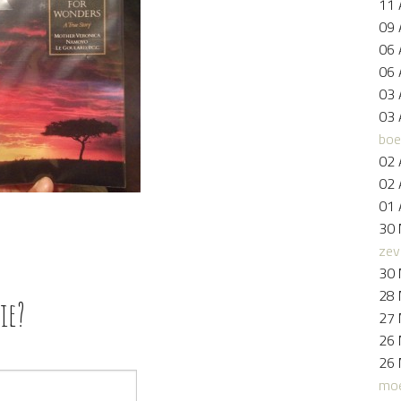
11 
09 
06 
06 
03 
03 
boe
02 
02 
01 
30 
zev
30 
28 
ie?
27 
26 
26 
moe