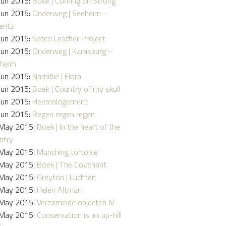
Jun 2015:
Boek | Coming on Strong
Jun 2015:
Onderweg | Seeheim -
eritz
Jun 2015:
Satco Leather Project
Jun 2015:
Onderweg | Karasburg -
heim
Jun 2015:
Namibië | Flora
Jun 2015:
Boek | Country of my skull
Jun 2015:
Heerenlogement
Jun 2015:
Regen regen regen
May 2015:
Boek | In the heart of the
ntry
May 2015:
Munching tortoise
May 2015:
Boek | The Covenant
May 2015:
Greyton | Luchten
May 2015:
Helen Altman
May 2015:
Verzamelde objecten IV
May 2015:
Conservation is an up-hill