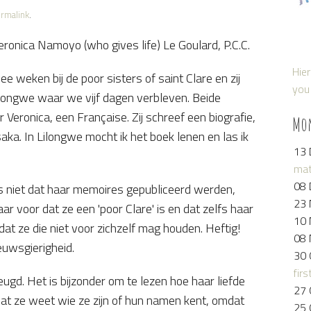
rmalink
.
nica Namoyo (who gives life) Le Goulard, P.C.C.
Hier
e weken bij de poor sisters of saint Clare en zij
you 
ilongwe waar we vijf dagen verbleven. Beide
 Veronica, een Française. Zij schreef een biografie,
Mo
aka. In Lilongwe mocht ik het boek lenen en las ik
13 
mat
08 
 niet dat haar memoires gepubliceerd werden,
23 
ar voor dat ze een 'poor Clare' is en dat zelfs haar
10 
 dat ze die niet voor zichzelf mag houden. Heftig!
08 
euwsgierigheid.
30 
firs
 jeugd. Het is bijzonder om te lezen hoe haar liefde
27 
dat ze weet wie ze zijn of hun namen kent, omdat
25 