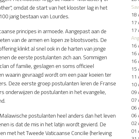
Sav
er", omdat de start van het klooster lag in het
18 
100 jarig bestaan van Lourdes.
17 
17 
caanse principes in armoede. Aangepast aan de
Ang
le eten van de armen en lopen ze blootsvoets. De
16 
fering klinkt al snel ook in de harten van jonge
16 
nen de eerste postulanten zich aan. Sommigen
16 
lan of familie, geslagen en soms officieel
15 
en waarin gevraagd wordt om een paar koeien ter
11 
rs. Deze eerste groep postulanten leren de Franse
10 
s onderwijzen de postulanten in het evangelie,
09 
07 
nd.
06 
de Malawische postulanten heel anders dan het leven
06 
02 
en is dat de mis in het latijn wordt gevierd. De
01 
men met het Tweede Vaticaanse Concilie (herleving
31 