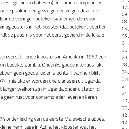
 Geest-geleide initiatieven) en samen componeren
17 
oor de psalmen en gezangen en zingen deze met
09 
oor de vieringen betekenisvoller worden voor
08 
ntig zusters in het klooster (dat betekent veertien
06 
dt de paasmis voor het eerst gevierd in de lokale
05 
01 
30 
an verschillende kloosters in Amerika in 1969 een
29 
n in Lusaka, Zambia. Ondanks goede intenties lukt
28 
24 
 hebben geen goede leider, slechts 1 van hen blijft
Soli
974, mislukt: er worden drie clarissen uit Uganda
21 
 langer welkom zijn in Uganda onder dictator Idi
21 
a geen rust voor contemplatief leven en keren
20 
20 
12 
974 onder leiding van de eerste Malawische abbés.
12 
leine hermitage in Azille, het klooster wat het