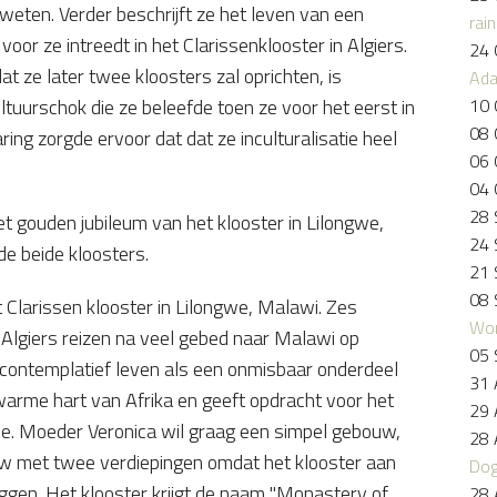
 weten. Verder beschrijft ze het leven van een
rai
or ze intreedt in het Clarissenklooster in Algiers.
24 
at ze later twee kloosters zal oprichten, is
Ad
10 
ltuurschok die ze beleefde toen ze voor het eerst in
08 
ing zorgde ervoor dat dat ze inculturalisatie heel
06 
04 
28 
et gouden jubileum van het klooster in Lilongwe,
24 
de beide kloosters.
21 
08 
t Clarissen klooster in Lilongwe, Malawi. Zes
Wo
n Algiers reizen na veel gebed naar Malawi op
05 
et contemplatief leven als een onmisbaar onderdeel
31 
 warme hart van Afrika en geeft opdracht voor het
29 
we. Moeder Veronica wil graag een simpel gebouw,
28 
w met twee verdiepingen omdat het klooster aan
Dog
iggen. Het klooster krijgt de naam "Monastery of
28 