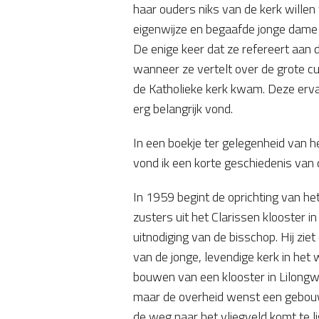
haar ouders niks van de kerk willen
eigenwijze en begaafde jonge dame vo
De enige keer dat ze refereert aan d
wanneer ze vertelt over de grote cu
de Katholieke kerk kwam. Deze ervar
erg belangrijk vond.
In een boekje ter gelegenheid van h
vond ik een korte geschiedenis van 
In 1959 begint de oprichting van he
zusters uit het Clarissen klooster i
uitnodiging van de bisschop. Hij zi
van de jonge, levendige kerk in het
bouwen van een klooster in Lilong
maar de overheid wenst een gebou
de weg naar het vliegveld komt te l