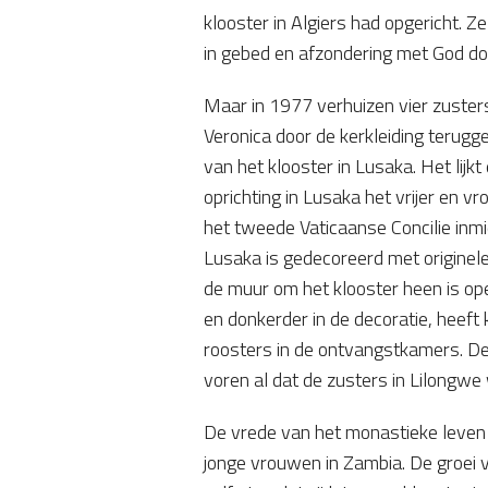
klooster in Algiers had opgericht. Z
in gebed en afzondering met God do
Maar in 1977 verhuizen vier zuste
Veronica door de kerkleiding terugg
van het klooster in Lusaka. Het lij
oprichting in Lusaka het vrijer en v
het tweede Vaticaanse Concilie inmi
Lusaka is gedecoreerd met originele
de muur om het klooster heen is ope
en donkerder in de decoratie, heeft 
roosters in de ontvangstkamers. D
voren al dat de zusters in Lilongwe 
De vrede van het monastieke leven 
jonge vrouwen in Zambia. De groei v