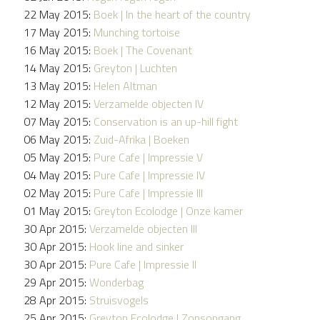
22 May 2015:
Boek | In the heart of the country
17 May 2015:
Munching tortoise
16 May 2015:
Boek | The Covenant
14 May 2015:
Greyton | Luchten
13 May 2015:
Helen Altman
12 May 2015:
Verzamelde objecten IV
07 May 2015:
Conservation is an up-hill fight
06 May 2015:
Zuid-Afrika | Boeken
05 May 2015:
Pure Cafe | Impressie V
04 May 2015:
Pure Cafe | Impressie IV
02 May 2015:
Pure Cafe | Impressie III
01 May 2015:
Greyton Ecolodge | Onze kamer
30 Apr 2015:
Verzamelde objecten III
30 Apr 2015:
Hook line and sinker
30 Apr 2015:
Pure Cafe | Impressie II
29 Apr 2015:
Wonderbag
28 Apr 2015:
Struisvogels
25 Apr 2015:
Greyton Ecolodge | Zonsopgang