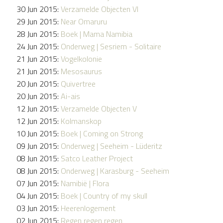
30 Jun 2015:
Verzamelde Objecten VI
29 Jun 2015:
Near Omaruru
28 Jun 2015:
Boek | Mama Namibia
24 Jun 2015:
Onderweg | Sesriem - Solitaire
21 Jun 2015:
Vogelkolonie
21 Jun 2015:
Mesosaurus
20 Jun 2015:
Quivertree
20 Jun 2015:
Ai-ais
12 Jun 2015:
Verzamelde Objecten V
12 Jun 2015:
Kolmanskop
10 Jun 2015:
Boek | Coming on Strong
09 Jun 2015:
Onderweg | Seeheim - Lüderitz
08 Jun 2015:
Satco Leather Project
08 Jun 2015:
Onderweg | Karasburg - Seeheim
07 Jun 2015:
Namibië | Flora
04 Jun 2015:
Boek | Country of my skull
03 Jun 2015:
Heerenlogement
02 Jun 2015:
Regen regen regen