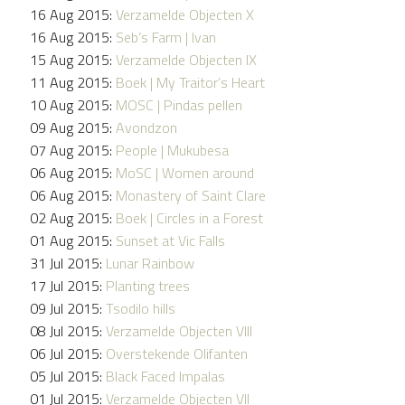
16 Aug 2015:
Verzamelde Objecten X
16 Aug 2015:
Seb’s Farm | Ivan
15 Aug 2015:
Verzamelde Objecten IX
11 Aug 2015:
Boek | My Traitor’s Heart
10 Aug 2015:
MOSC | Pindas pellen
09 Aug 2015:
Avondzon
07 Aug 2015:
People | Mukubesa
06 Aug 2015:
MoSC | Women around
06 Aug 2015:
Monastery of Saint Clare
02 Aug 2015:
Boek | Circles in a Forest
01 Aug 2015:
Sunset at Vic Falls
31 Jul 2015:
Lunar Rainbow
17 Jul 2015:
Planting trees
09 Jul 2015:
Tsodilo hills
08 Jul 2015:
Verzamelde Objecten VIII
06 Jul 2015:
Overstekende Olifanten
05 Jul 2015:
Black Faced Impalas
01 Jul 2015:
Verzamelde Objecten VII