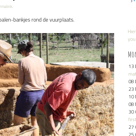
rmalink
.
alen-bankjes rond de vuurplaats.
Hier
you 
Mo
13 
mat
08 
23 
10 
08 
30 
firs
27 
25 