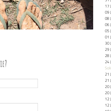
17 
09 
08 
06 
05 
01 
30 
29 
28 
ie?
24 
Soli
21 
21 
20 
20 
12 
12 