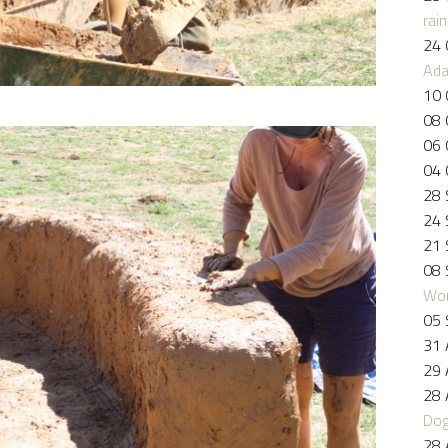
rai
24 
Ad
10 
08 
06 
04 
28 
24 
21 
08 
Wo
05 
31 
29 
28 
Dog
28 