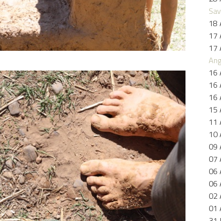
Sav
18 
17 
17 
Ang
16 
16 
16 
15 
11 
10 
09 
07 
06 
06 
02 
01 
31 