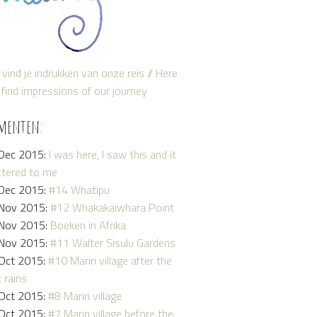
 vind je indrukken van onze reis // Here
find impressions of our journey
menten:
Dec 2015:
I was here, I saw this and it
tered to me
Dec 2015:
#14 Whatipu
Nov 2015:
#12 Whakakaiwhara Point
Nov 2015:
Boeken in Afrika
Nov 2015:
#11 Walter Sisulu Gardens
Oct 2015:
#10 Mariri village after the
t rains
Oct 2015:
#8 Mariri village
Oct 2015:
#7 Mariri village before the