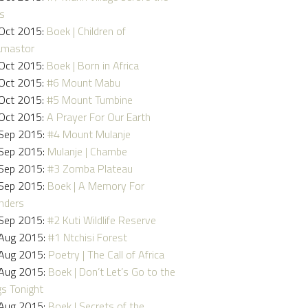
ns
Oct 2015:
Boek | Children of
amastor
Oct 2015:
Boek | Born in Africa
Oct 2015:
#6 Mount Mabu
Oct 2015:
#5 Mount Tumbine
Oct 2015:
A Prayer For Our Earth
Sep 2015:
#4 Mount Mulanje
Sep 2015:
Mulanje | Chambe
Sep 2015:
#3 Zomba Plateau
Sep 2015:
Boek | A Memory For
nders
Sep 2015:
#2 Kuti Wildlife Reserve
Aug 2015:
#1 Ntchisi Forest
Aug 2015:
Poetry | The Call of Africa
Aug 2015:
Boek | Don’t Let’s Go to the
s Tonight
Aug 2015:
Boek | Secrets of the