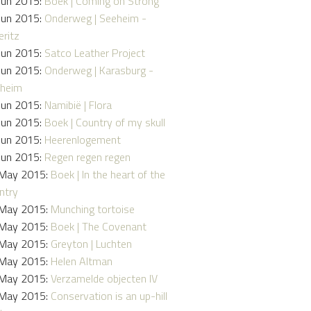
Jun 2015:
Boek | Coming on Strong
Jun 2015:
Onderweg | Seeheim -
eritz
Jun 2015:
Satco Leather Project
Jun 2015:
Onderweg | Karasburg -
heim
Jun 2015:
Namibië | Flora
Jun 2015:
Boek | Country of my skull
Jun 2015:
Heerenlogement
Jun 2015:
Regen regen regen
May 2015:
Boek | In the heart of the
ntry
May 2015:
Munching tortoise
May 2015:
Boek | The Covenant
May 2015:
Greyton | Luchten
May 2015:
Helen Altman
May 2015:
Verzamelde objecten IV
May 2015:
Conservation is an up-hill