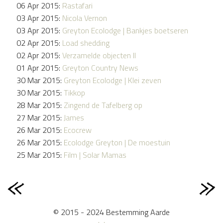
06 Apr 2015:
Rastafari
03 Apr 2015:
Nicola Vernon
03 Apr 2015:
Greyton Ecolodge | Bankjes boetseren
02 Apr 2015:
Load shedding
02 Apr 2015:
Verzamelde objecten II
01 Apr 2015:
Greyton Country News
30 Mar 2015:
Greyton Ecolodge | Klei zeven
30 Mar 2015:
Tikkop
28 Mar 2015:
Zingend de Tafelberg op
27 Mar 2015:
James
26 Mar 2015:
Ecocrew
26 Mar 2015:
Ecolodge Greyton | De moestuin
25 Mar 2015:
Film | Solar Mamas
© 2015 - 2024 Bestemming Aarde