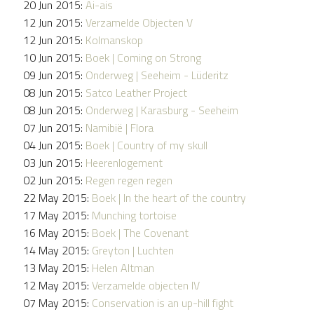
20 Jun 2015:
Ai-ais
12 Jun 2015:
Verzamelde Objecten V
12 Jun 2015:
Kolmanskop
10 Jun 2015:
Boek | Coming on Strong
09 Jun 2015:
Onderweg | Seeheim - Lüderitz
08 Jun 2015:
Satco Leather Project
08 Jun 2015:
Onderweg | Karasburg - Seeheim
07 Jun 2015:
Namibië | Flora
04 Jun 2015:
Boek | Country of my skull
03 Jun 2015:
Heerenlogement
02 Jun 2015:
Regen regen regen
22 May 2015:
Boek | In the heart of the country
17 May 2015:
Munching tortoise
16 May 2015:
Boek | The Covenant
14 May 2015:
Greyton | Luchten
13 May 2015:
Helen Altman
12 May 2015:
Verzamelde objecten IV
07 May 2015:
Conservation is an up-hill fight