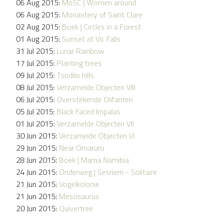
06 Aug 2015:
MoSC | Women around
06 Aug 2015:
Monastery of Saint Clare
02 Aug 2015:
Boek | Circles in a Forest
01 Aug 2015:
Sunset at Vic Falls
31 Jul 2015:
Lunar Rainbow
17 Jul 2015:
Planting trees
09 Jul 2015:
Tsodilo hills
08 Jul 2015:
Verzamelde Objecten VIII
06 Jul 2015:
Overstekende Olifanten
05 Jul 2015:
Black Faced Impalas
01 Jul 2015:
Verzamelde Objecten VII
30 Jun 2015:
Verzamelde Objecten VI
29 Jun 2015:
Near Omaruru
28 Jun 2015:
Boek | Mama Namibia
24 Jun 2015:
Onderweg | Sesriem - Solitaire
21 Jun 2015:
Vogelkolonie
21 Jun 2015:
Mesosaurus
20 Jun 2015:
Quivertree