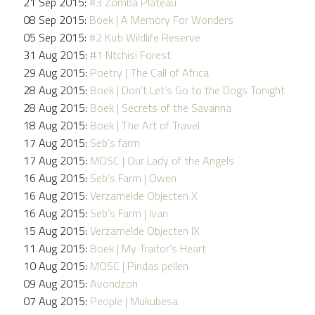
21 Sep 2015:
#3 Zomba Plateau
08 Sep 2015:
Boek | A Memory For Wonders
05 Sep 2015:
#2 Kuti Wildlife Reserve
31 Aug 2015:
#1 Ntchisi Forest
29 Aug 2015:
Poetry | The Call of Africa
28 Aug 2015:
Boek | Don’t Let’s Go to the Dogs Tonight
28 Aug 2015:
Boek | Secrets of the Savanna
18 Aug 2015:
Boek | The Art of Travel
17 Aug 2015:
Seb’s farm
17 Aug 2015:
MOSC | Our Lady of the Angels
16 Aug 2015:
Seb’s Farm | Owen
16 Aug 2015:
Verzamelde Objecten X
16 Aug 2015:
Seb’s Farm | Ivan
15 Aug 2015:
Verzamelde Objecten IX
11 Aug 2015:
Boek | My Traitor’s Heart
10 Aug 2015:
MOSC | Pindas pellen
09 Aug 2015:
Avondzon
07 Aug 2015:
People | Mukubesa