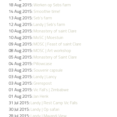
18 Aug 2015:
Werken op Sebs farm
14 Aug 2015:
Smoothie time!
13 Aug 2015:
Seb’s farm
12 Aug 2015:
Landy | Seb’s farm
10 Aug 2015:
Monastery of saint Clare
10 Aug 2015:
MoSC | Moestuin
09 Aug 2015:
MOSC | Feast of saint Clare
08 Aug 2015:
MOSC | Art workshop
05 Aug 2015:
Monastery of Saint Clare
04 Aug 2015:
Pillowcase
03 Aug 2015:
Souvenir capsule
03 Aug 2015:
Landy | Lancy
03 Aug 2015:
Grenspost
01 Aug 2015:
Vic Fall’s | Zimbabwe
01 Aug 2015:
Jan Henk
31 Jul 2015:
Landy | Rest Camp Vic Falls
30 Jul 2015:
Landy | Op safari
28 Jul 2015:
Landy | Mwandi View