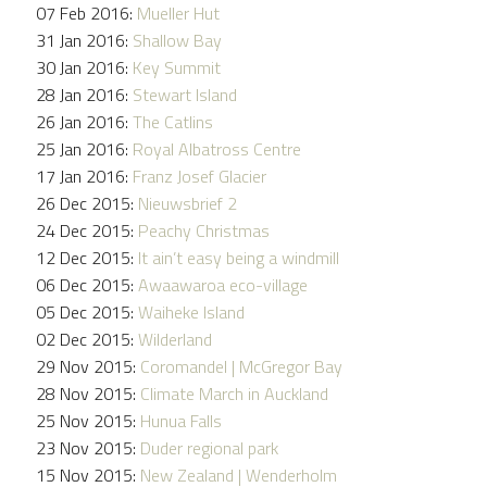
07 Feb 2016:
Mueller Hut
31 Jan 2016:
Shallow Bay
30 Jan 2016:
Key Summit
28 Jan 2016:
Stewart Island
26 Jan 2016:
The Catlins
25 Jan 2016:
Royal Albatross Centre
17 Jan 2016:
Franz Josef Glacier
26 Dec 2015:
Nieuwsbrief 2
24 Dec 2015:
Peachy Christmas
12 Dec 2015:
It ain’t easy being a windmill
06 Dec 2015:
Awaawaroa eco-village
05 Dec 2015:
Waiheke Island
02 Dec 2015:
Wilderland
29 Nov 2015:
Coromandel | McGregor Bay
28 Nov 2015:
Climate March in Auckland
25 Nov 2015:
Hunua Falls
23 Nov 2015:
Duder regional park
15 Nov 2015:
New Zealand | Wenderholm